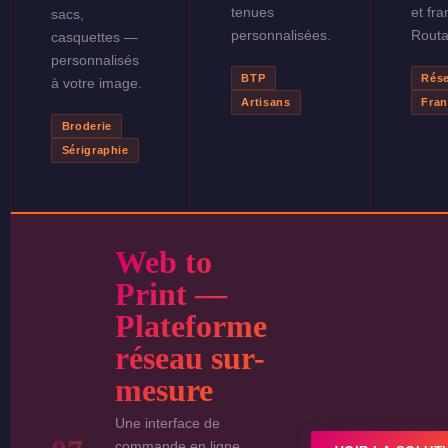
tenues
et fra
sacs,
personnalisées.
Routa
casquettes —
personnalisés
BTP
Rés
à votre image.
Artisans
Fran
Broderie
Sérigraphie
Web to
Print —
Plateforme
réseau sur-
mesure
Une interface de
commande en ligne