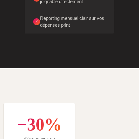
joignable directement
Reporting mensuel clair sur vos
✓
dépenses print
−30%
d'économies en