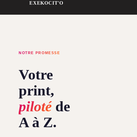
EXEKO
CIT'O
NOTRE PROMESSE
Votre
print,
piloté
de
A à Z.