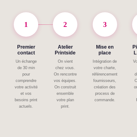
1
2
3
Premier
Atelier
Mise en
P
contact
Printside
place
L
Un échange
On vient
Intégration de
V
de 30 min
chez vous.
votre charte,
pour
On rencontre
référencement
d
comprendre
vos équipes.
fournisseurs,
O
votre activité
On construit
création des
o
et vos
ensemble
process de
besoins print
votre plan
commande.
actuels.
print.