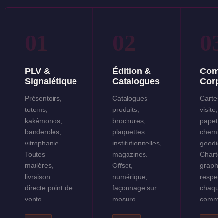
01
02
0
PLV &
Édition &
Com
Signalétique
Catalogues
Cor
Présentoirs,
Catalogues
Carte
totems,
produits,
visite,
kakémonos,
brochures,
papet
banderoles,
plaquettes
chemi
vitrophanie.
institutionnelles,
goodie
Toutes
magazines.
Chart
matières,
Offset,
graph
livraison
numérique,
respe
directe point de
façonnage sur
chaq
vente.
mesure.
comm