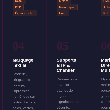
Retail
Offset
PME
BTP
Numérique
Arti
Événementiel
Luxe
RH
04
05
0
Marquage
Supports
Mar
Textile
BTP &
Dire
Chantier
Mult
Broderie,
Panneaux de
Flyers
sérigraphie,
chantier,
maili
flocage,
bâches de
perso
impression
façade,
gesti
numérique sur
signalétique de
centr
textile. T-shirts,
sécurité,
pour 
polos, vestes,