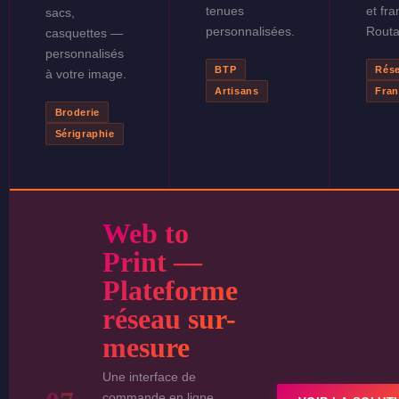
tenues
et fra
sacs,
personnalisées.
Routa
casquettes —
personnalisés
BTP
Rés
à votre image.
Artisans
Fran
Broderie
Sérigraphie
Web to
Print —
Plateforme
réseau sur-
mesure
Une interface de
commande en ligne