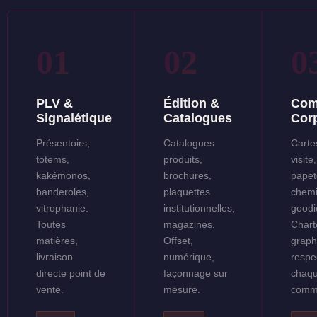
01
02
0
PLV &
Édition &
Com
Signalétique
Catalogues
Cor
Présentoirs,
Catalogues
Carte
totems,
produits,
visite,
kakémonos,
brochures,
papet
banderoles,
plaquettes
chemi
vitrophanie.
institutionnelles,
goodie
Toutes
magazines.
Chart
matières,
Offset,
graph
livraison
numérique,
respe
directe point de
façonnage sur
chaq
vente.
mesure.
comm