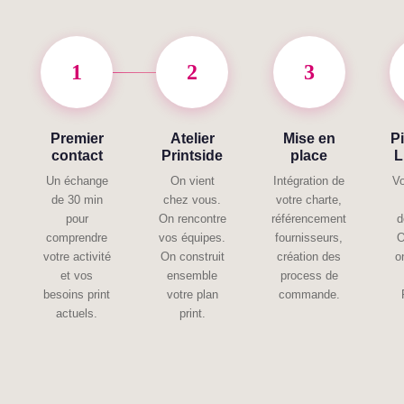
1
2
3
Premier
Atelier
Mise en
P
contact
Printside
place
L
Un échange
On vient
Intégration de
V
de 30 min
chez vous.
votre charte,
pour
On rencontre
référencement
d
comprendre
vos équipes.
fournisseurs,
O
votre activité
On construit
création des
o
et vos
ensemble
process de
besoins print
votre plan
commande.
actuels.
print.