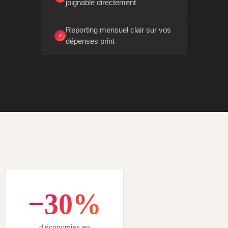
joignable directement
Reporting mensuel clair sur vos
✓
dépenses print
−30%
d'économies en