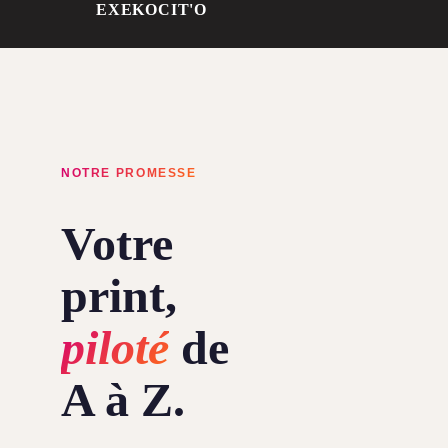
EXEKO
CIT'O
NOTRE PROMESSE
Votre
print,
piloté
de
A à Z.