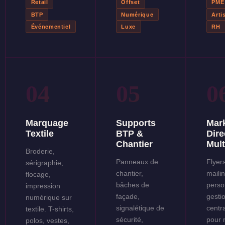
Retail
Offset
PME
BTP
Numérique
Arti
Événementiel
Luxe
RH
04
05
0
Marquage
Supports
Mar
Textile
BTP &
Dire
Chantier
Mult
Broderie,
Panneaux de
Flyers
sérigraphie,
chantier,
maili
flocage,
bâches de
perso
impression
façade,
gesti
numérique sur
signalétique de
centr
textile. T-shirts,
sécurité,
pour 
polos, vestes,